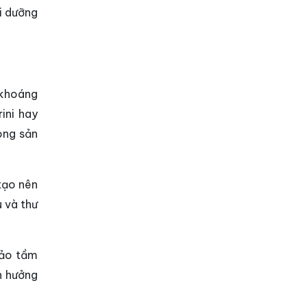
ôi dưỡng
 khoáng
ini hay
dòng sản
tạo nên
 và thư
bảo tầm
n hưởng