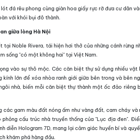
lót đá rêu phong cùng giàn hoa giấy rực rỡ đưa cư dân và
oàn với khói bụi đô thành.
an giữa lòng Hà Nội
 tại Noble Rivera, tái hiện hơi thở của những cánh rừng n
ệm sống "có một không hai" tại Việt Nam.
ng vào sự thô mộc. Các căn biệt thự sử dụng nhiều vật li
 kính lớn để xóa nhòa ranh giới giữa bên trong và bên ng
ôi nhà, biến mỗi căn biệt thự thành một ốc đảo riêng bi
ụng các gam màu đất nóng ấm như vàng đất, cam cháy và 
 phỏng cấu trúc nhà truyền thống của "Lục địa đen". Đi
rình diễn Hologram 7D, mang lại cảm giác huyền bí và quyề
ịch khám phá hàng đầu.