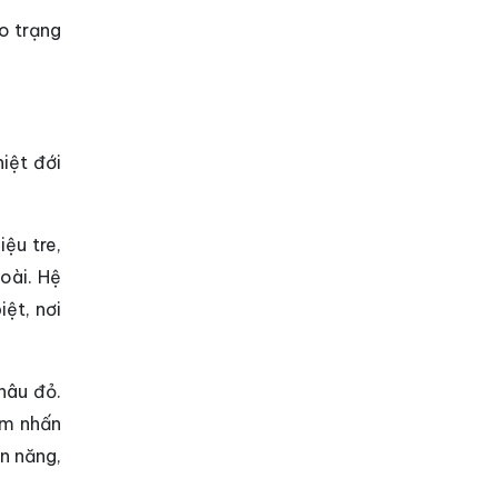
o trạng
hiệt đới
ệu tre,
oài. Hệ
ệt, nơi
nâu đỏ.
ểm nhấn
n năng,