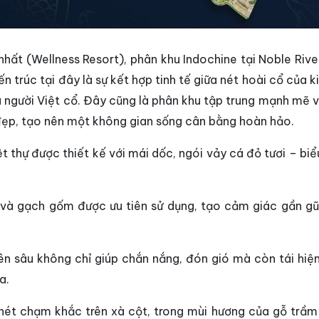
 nhất (Wellness Resort), phân khu Indochine tại Noble River
n trúc tại đây là sự kết hợp tinh tế giữa nét hoài cổ của k
a người Việt cổ. Đây cũng là phân khu tập trung mạnh mẽ 
 đẹp, tạo nên một không gian sống cân bằng hoàn hảo.
 thự được thiết kế với mái dốc, ngói vảy cá đỏ tươi – biể
n và gạch gốm được ưu tiên sử dụng, tạo cảm giác gần gũ
n sâu không chỉ giúp chắn nắng, đón gió mà còn tái hiệ
a.
 nét chạm khắc trên xà cột, trong mùi hương của gỗ trầm