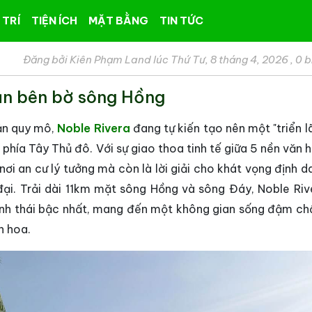
 TRÍ
TIỆN ÍCH
MẶT BẰNG
TIN TỨC
Đăng bởi Kiên Phạm Land lúc Thứ Tư, 8 tháng 4, 2026
,
0 b
sản bên bờ sông Hồng
sản quy mô,
Noble Rivera
đang tự kiến tạo nên một "triển l
 phía Tây Thủ đô. Với sự giao thoa tinh tế giữa 5 nền văn
nơi an cư lý tưởng mà còn là lời giải cho khát vọng định 
đại. Trải dài 11km mặt sông Hồng và sông Đáy, Noble Riv
sinh thái bậc nhất, mang đến một không gian sống đậm ch
h hoa.