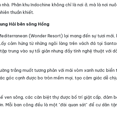
 nhà. Phân khu Indochine không chỉ là nơi ở, mà là nơi nu
hiên thuần khiết.
rung Hải bên sông Hồng
u Mediterranean (Wonder Resort) lại mang đến sự tươi mới,
Lấy cảm hứng từ những ngôi làng trên vách đá tại Santor
 tập trung vào sự tối giản nhưng đầy tính nghệ thuật với 
tường trắng muốt tương phản với mái vòm xanh nước biển 
Các góc cạnh được bo tròn mềm mại, tạo cảm giác dễ chịu
thế ven sông, các căn biệt thự được bố trí giật cấp, đảm 
n. Mỗi ban công đều là một "đài quan sát" để cư dân tậ