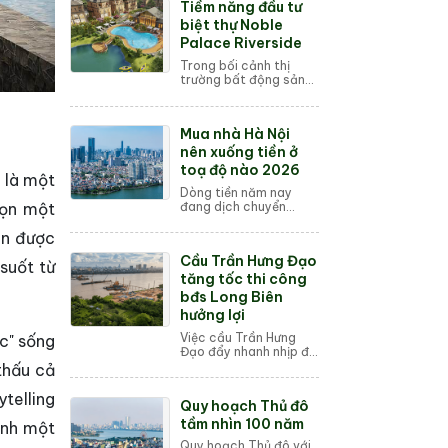
Tiềm năng đầu tư
mang tính bước ngoặt
khi công tác giải ph...
biệt thự Noble
Palace Riverside
Trong bối cảnh thị
trường bất động sản
Thủ đô đang chứng
kiến sự khan hiếm trầm
trọng của dòng sản
Mua nhà Hà Nội
phẩm thấp tầng ven
sông có pháp lý sở
nên xuống tiền ở
hữu...
toạ độ nào 2026
c là một
Dòng tiền năm nay
họn một
đang dịch chuyển
mạnh về các “tọa độ
thật” ven các trục quy
án được
hoạch lớn và cảnh
Cầu Trần Hưng Đạo
quan sông hồ. Trong
suốt từ
chu kỳ mới của thị
tăng tốc thi công
trườn...
bđs Long Biên
hưởng lợi
Việc cầu Trần Hưng
c" sống
Đạo đẩy nhanh nhịp độ
thi công vào trung
thấu cả
tuần tháng 4/2026
không chỉ là một bước
telling
Quy hoạch Thủ đô
ngoặt về hạ tầng giao
thông đơn thuần mà...
tầm nhìn 100 năm
ình một
Quy hoạch Thủ đô với