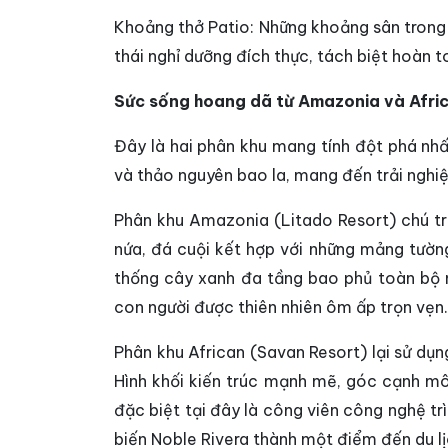
Khoảng thở Patio: Những khoảng sân trong 
thái nghỉ dưỡng đích thực, tách biệt hoàn t
Sức sống hoang dã từ Amazonia và Afric
Đây là hai phân khu mang tính đột phá nhất
và thảo nguyên bao la, mang đến trải nghi
Phân khu Amazonia (Litado Resort) chú trọ
nứa, đá cuội kết hợp với những mảng tường
thống cây xanh đa tầng bao phủ toàn bộ ng
con người được thiên nhiên ôm ấp trọn vẹn.
Phân khu African (Savan Resort) lại sử d
Hình khối kiến trúc mạnh mẽ, góc cạnh mô
đặc biệt tại đây là công viên công nghệ t
biến Noble Rivera thành một điểm đến du l