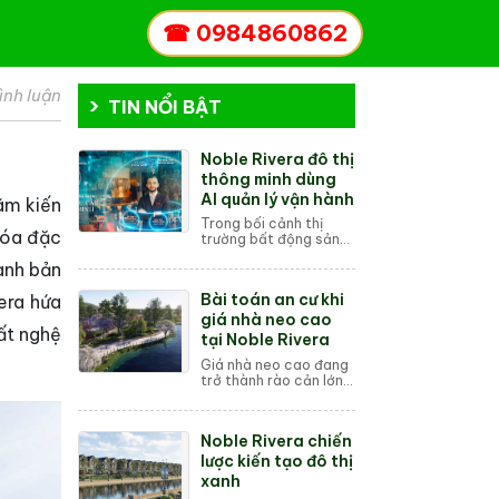
☎
0984860862
ình luận
TIN NỔI BẬT
Noble Rivera đô thị
thông minh dùng
AI quản lý vận hành
ãm kiến
Trong bối cảnh thị
 hóa đặc
trường bất động sản
cao cấp năm 2026
danh bản
đang chuyển mình
mạnh mẽ, dự án Noble
Bài toán an cư khi
era hứa
Rivera tại Phúc Thọ
nổi lên như một biểu
giá nhà neo cao
ất nghệ
tượn...
tại Noble Rivera
Giá nhà neo cao đang
trở thành rào cản lớn
đối với nhu cầu an cư
của đại đa số người
dân tại các đô thị lớn
Noble Rivera chiến
như Hà Nội. Trong bối
cảnh thu n...
lược kiến tạo đô thị
xanh