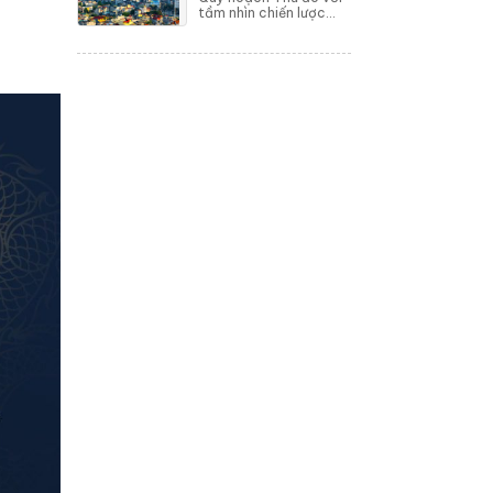
tầm nhìn chiến lược
100 năm đang mở ra
một kỷ nguyên phát
triển đa cực, đa trung
tâm, tái định hình hoàn
toàn không gia...