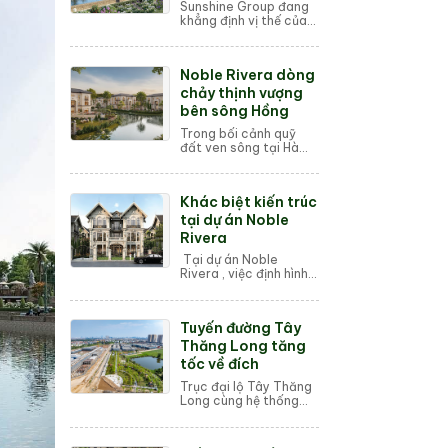
Sunshine Group đang
khẳng định vị thế của
một "ông lớn" trong
làng bất động sản Việt
Nam với những thương
Noble Rivera dòng
vụ M&A đình đám và
c...
chảy thịnh vượng
bên sông Hồng
Trong bối cảnh quỹ
đất ven sông tại Hà
Nội ngày càng khan
hiếm, sự xuất hiện của
Noble Rivera như một
Khác biệt kiến trúc
"cơn giải khát" cho thị
trườ...
tại dự án Noble
Rivera
Tại dự án Noble
Rivera , việc định hình
kiến trúc không chỉ
dừng lại ở sự sang
trọng đơn thuần mà là
Tuyến đường Tây
một cuộc cách mạng
về không gian sống ...
Thăng Long tăng
tốc về đích
Trục đại lộ Tây Thăng
Long cùng hệ thống
đường vành đai đang
chứng kiến những
chuyển biến tích cực