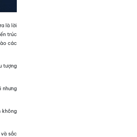
a là lời
iến trúc
vào các
u tượng
i nhưng
n không
 và sắc