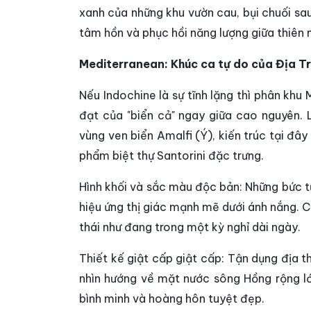
xanh của những khu vườn cau, bụi chuối sau
tâm hồn và phục hồi năng lượng giữa thiên n
Mediterranean: Khúc ca tự do của Địa T
Nếu Indochine là sự tĩnh lặng thì phân kh
đạt của "biển cả" ngay giữa cao nguyên. 
vùng ven biển Amalfi (Ý), kiến trúc tại đây
phẩm biệt thự Santorini đặc trưng.
Hình khối và sắc màu độc bản: Những bức 
hiệu ứng thị giác mạnh mẽ dưới ánh nắng. 
thái như đang trong một kỳ nghỉ dài ngày.
Thiết kế giật cấp giật cấp: Tận dụng địa 
nhìn hướng về mặt nước sông Hồng rộng lớ
bình minh và hoàng hôn tuyệt đẹp.