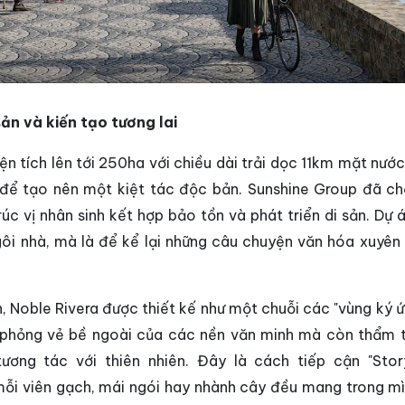
 sản và kiến tạo tương lai
ện tích lên tới 250ha với chiều dài trải dọc 11km mặt nướ
i để tạo nên một kiệt tác độc bản. Sunshine Group đã c
úc vị nhân sinh kết hợp bảo tồn và phát triển di sản. Dự 
ôi nhà, mà là để kể lại những câu chuyện văn hóa xuyên 
 Noble Rivera được thiết kế như một chuỗi các "vùng ký ứ
 phỏng vẻ bề ngoài của các nền văn minh mà còn thẩm 
tương tác với thiên nhiên. Đây là cách tiếp cận "Story
 mỗi viên gạch, mái ngói hay nhành cây đều mang trong m